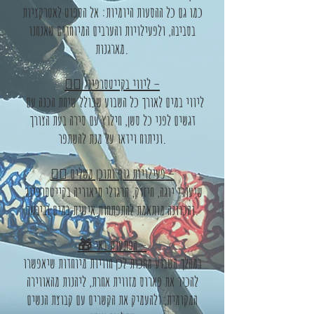
כמו גם כל ההסעות היומיות: אל הספוט לאטרקציות
בסביבה, ולפעילויות והערבים המיוחדים שאנחנו
מארגנות.
🏄‍♀️ ליווי בקייטסרפינג –
ליווי במים לאורך כל השבוע שכולל שיחת הכנה עם
דגשים לפני כל סשן, חילוץ עם סירה בעת הצורך
וניתוח וידאו על מנת להשתפר.
🧘‍♀️ פעילויות גוף ותוכן משלים –
שיעורי יוגה, חיזוק, תרגולי תיאוריה בקייטסרפינג,
והכוונה מותאמת להתפתחות אישית במים וביבשה.
🎁 הפתעות באי –
במהלך השבוע מחכות לכן חוויות מיוחדות שיאפשרו
להכיר את פארוס מזווית אחרת, ליהנות מהאווירה
המקומית, ולהעמיק את הקשרים עם קבוצת הנשים