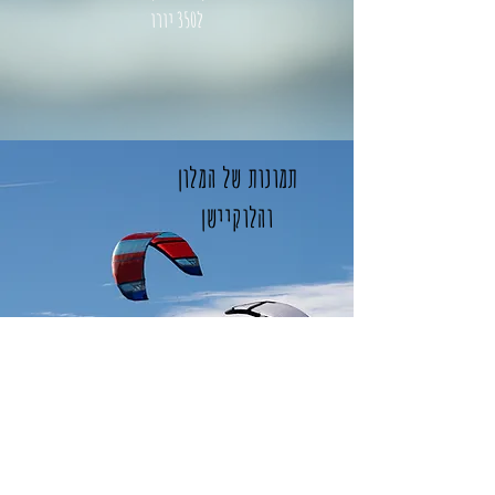
ל350 יורו
תמונות של המלון
והלוקיישן