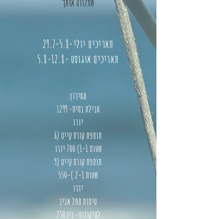
שתלווה אותך
29.7-5.8-תאריכים יולי
תאריכים אוגוסט -5.8-12.8
:מחירון
חבילת בסיס- 1299
יורו
תוספת קורס קייט (6
שעות 1-1) 700 יורו
תוספת קורס קייט (9
שעות 2-1 )-550
יורו
טיסות מתל אביב
למיקונוס- בין 250