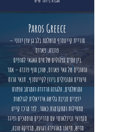
הגבוה ביותר שיש
Paros Greece
חוויית קייטסרף מושלמת בלב גן עדן יווני –
פונדה, פארוס
בין המים הצלולים של הים האגאי לחופים
הזהובים של האי פארוס, שוכן חוף פונדה – אחד
היעדים המובילים ביוון לקייטסרף. תנאי הרוח
המושלמים, הלגונה הרדודה והמרחב הפתוח
יוצרים סביבת גלישה אידיאלית לגולשות
מתחילות ומתקדמות כאחד. לצד מרכז קייט
מקצועי ובינלאומי עם מדריכים מוסמכים וציוד
חדיש, תיהנו מאווירה רגועה, מוזיקה טובה,