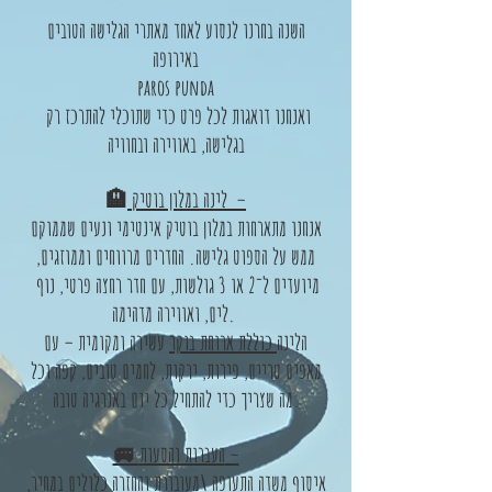
השנה בחרנו לנסוע לאחד מאתרי הגלישה הטובים
באירופה
paros punda
ואנחנו דואגות לכל פרט כדי שתוכלי להתרכז רק
בגלישה, באווירה ובחוויה
לינה במלון בוטיק –
🏨
אנחנו מתארחות במלון בוטיק אינטימי ונעים שממוקם
ממש על הספוט גלישה. החדרים מרווחים וממוזגים,
מיועדים ל־2 או 3 גולשות, עם חדר רחצה פרטי, נוף
לים, ואווירה מדהימה.
הלינה
כוללת ארוחת בוקר
עשירה ומקומית – עם
מאפים טריים, פירות, ירקות, לחמים טובים, קפה וכל
מה שצריך כדי להתחיל כל יום באנרגיה טובה.
🚐 העברות והסעות –
איסוף משדה התעופה \מעובורת והחזרה כלולים במחיר,