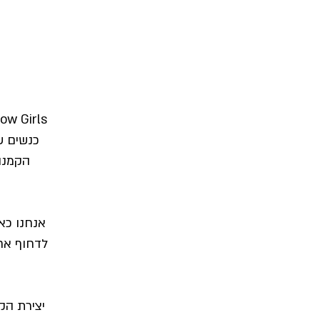
Snow Girls הוקמה בכדיי לפתח, לחזק ולתת במה לכל הנשים
כנשים ש
הקמנו
אנחנו כאן
לדחוף אח
יצירת הק