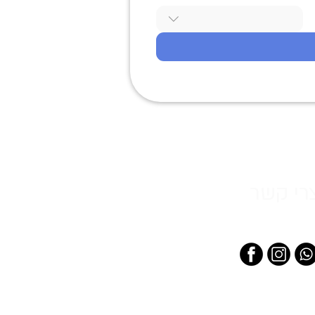
רי קשר
extremegirlsil@gm