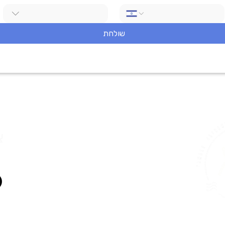
שולחת
צ
ail.com