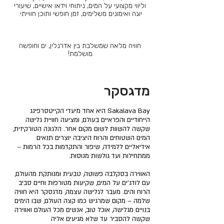
וליווי מקצועי על המים, ניתוחי וידאו אישיים, שיעורי
יוגה ואימונים משלימים, זמן חופשי ותוכן חווייתי.
חוויה מלאה שמשלבת בין אדרנלין, ים וחופשה
מושלמת!
מדגסקר
Sakalava Bay היא אחד מיעדי הקייטסרפינג
הייחודיים והפראיים בעולם, ומציעה חוויית גלישה
שקשה להשוות לשום מקום אחר. הלגונה הטורקיזית,
המים השטוחים והרוח היציבה יוצרים תנאים
אידיאליים ללמידה, שיפור והתקדמות בכל הרמות –
ממתחילות ועד גולשות מנוסות.
האווירה בסקלבה פשוטה, טבעית ומנותקת מהעולם,
עם לודג׳ים על המים, שקיעות מטורפות וחיים סביב
הרוח והים. מעבר לגלישה עצמה, מדגסקר היא חוויה
שלמה – מקום שמרגיש כמו קצה העולם, שבו הימים
בנויים מגלישה, אוכל טוב, אנשים מכל העולם ואווירה
שקשה להסביר עד שלא מגיעים אליה