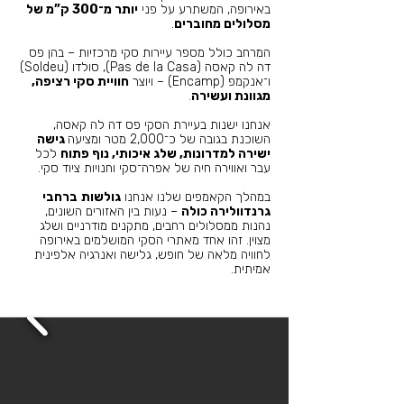
באירופה, המשתרע על פני
יותר מ־300 ק”מ של
מסלולים מחוברים
.
המרחב כולל מספר עיירות סקי מרכזיות – בהן פס
דה לה קאסה (Pas de la Casa), סולדו (Soldeu)
ו־אנקמפ (Encamp) – ויוצר
חוויית סקי רציפה,
מגוונת ועשירה
.
אנחנו ישנות בעיירת הסקי פס דה לה קאסה,
השוכנת בגובה של כ־2,000 מטר ומציעה
גישה
ישירה למדרונות, שלג איכותי, נוף פתוח
לכל
עבר ואווירה חיה של אפרה־סקי וחנויות ציוד סקי.
במהלך הקאמפים שלנו אנחנו
גולשות
ברחבי
גרנדוולירה כולה
– נעות בין האזורים השונים,
נהנות ממסלולים רחבים, מתקנים מודרניים ושלג
מצוין. זהו אחד מאתרי הסקי המושלמים באירופה
לחוויה מלאה של חופש, גלישה ואנרגיה אלפינית
אמיתית.