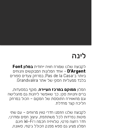
לינה
לקבוצה שלנו שמורה חוויה ייחודית
במלון Font
D’Argent
– אחד המלונות המבוקשים והנוחים
ביותר ב־Pas de la Casa, במרחק צעדים ספורים
בלבד ממעליות הסקי של אתר Grandvalira.
המלון
ממוקם במרכז העיירה
, מוקף במסעדות,
ברים וחנויות סקי, כך שאפשר ליהנות גם מהגלישה
וגם מהאווירה התוססת של המקום – הכול במרחק
הליכה קצר מהדלת.
לקבוצה שלנו הוזמנו חדרי טווין מרווחים – עם שתי
מיטות נפרדות לכל משתתפת, עיצוב חמים ומודרני,
חדר רחצה פרטי, טלוויזיה חכמה ו־Wi-Fi חינם.
המלון מציע גם ספא מפנק הכולל ג׳קוזי, סאונה,