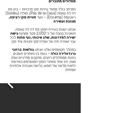
מסלולים מחוברים
.
המרחב כולל מספר עיירות סקי מרכזיות – בהן פס
דה לה קאסה (Pas de la Casa), סולדו (Soldeu)
ו־אנקמפ (Encamp) – ויוצר
חוויית סקי רציפה,
מגוונת ועשירה
.
אנחנו ישנות בעיירת הסקי פס דה לה קאסה,
השוכנת בגובה של כ־2,000 מטר ומציעה
גישה
ישירה למדרונות, שלג איכותי, נוף פתוח
לכל
עבר ואווירה חיה של אפרה־סקי וחנויות ציוד סקי.
במהלך הקאמפים שלנו אנחנו
גולשות
ברחבי
גרנדוולירה כולה
– נעות בין האזורים השונים,
נהנות ממסלולים רחבים, מתקנים מודרניים ושלג
מצוין. זהו אחד מאתרי הסקי המושלמים באירופה
לחוויה מלאה של חופש, גלישה ואנרגיה אלפינית
אמיתית.