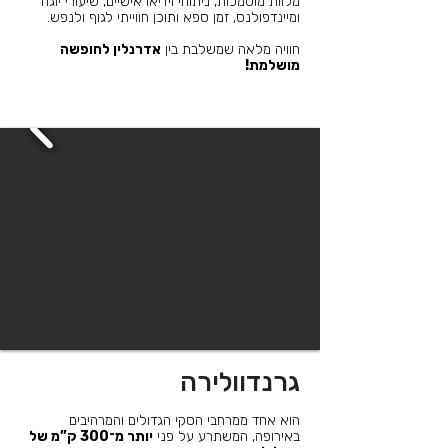
מלוות מוסמכות, ניתוחי וידיאו אישיים, שיעורי יוגה
ומיינדפולנס, זמן ספא ותוכן חווייתי לגוף ולנפש.
חוויה מלאה שמשלבת בין
אדרנלין לחופשה
מושלמת!
גרנדוולירה
הוא אחד ממרחבי הסקי הגדולים והמרהיבים
באירופה, המשתרע על פני
יותר מ־300 ק”מ של