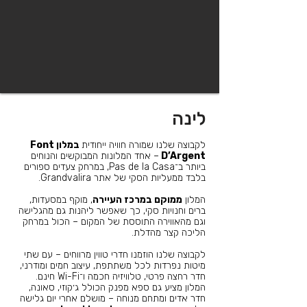
לינה
לקבוצה שלנו שמורה חוויה ייחודית
במלון Font
D’Argent
– אחד המלונות המבוקשים והנוחים
ביותר ב־Pas de la Casa, במרחק צעדים ספורים
בלבד ממעליות הסקי של אתר Grandvalira.
המלון
ממוקם במרכז העיירה
, מוקף במסעדות,
ברים וחנויות סקי, כך שאפשר ליהנות גם מהגלישה
וגם מהאווירה התוססת של המקום – הכול במרחק
הליכה קצר מהדלת.
לקבוצה שלנו הוזמנו חדרי טווין מרווחים – עם שתי
מיטות נפרדות לכל משתתפת, עיצוב חמים ומודרני,
חדר רחצה פרטי, טלוויזיה חכמה ו־Wi-Fi חינם.
המלון מציע גם ספא מפנק הכולל ג׳קוזי, סאונה,
חדר אדים ומתחם מנוחה – מושלם אחרי יום גלישה